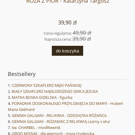
RÓŻA Z PIÓR - Katarzyna Targosz
39,90 zł
49,90 zł
Cena regularna:
39,90 zł
Najniższa cena:
do koszyka
Bestsellery
CZERWONY SZKAPLERZ MĘKI PAŃSKIEJ
BIAŁY SZKAPLERZ NAJSŁODSZEGO SERCA JEZUSA
MATKA BOSKA GIDELSKA - figurka
PORADNIK DOSKONAŁEGO PRZYLGNIĘCIA DO MARYI - Hubert
Maria Gebhard
GEMMA GALGANI - RELIKWIA - DZIESIĄTKA RÓŻAŃCA
GEMMA GALGANI - RÓŻANIEC Z RELIKWIĄ czarny z etui
św. CHARBEL - modlitewnik
ORDO MISSAE - dla wiernych - msza trydencka