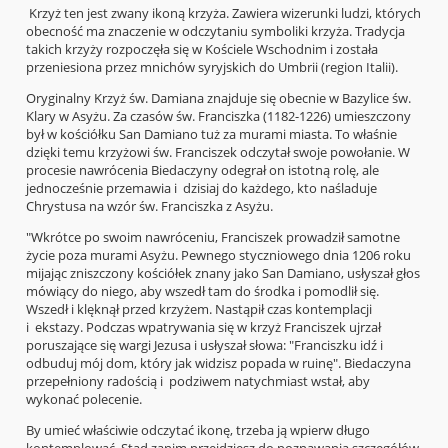
Krzyż ten jest zwany ikoną krzyża. Zawiera wizerunki ludzi, których
obecność ma znaczenie w odczytaniu symboliki krzyża. Tradycja
takich krzyży rozpoczęła się w Kościele Wschodnim i została
przeniesiona przez mnichów syryjskich do Umbrii (region Italii).
Oryginalny Krzyż św. Damiana znajduje się obecnie w Bazylice św.
Klary w Asyżu. Za czasów św. Franciszka (1182-1226) umieszczony
był w kościółku San Damiano tuż za murami miasta. To właśnie
dzięki temu krzyżowi św. Franciszek odczytał swoje powołanie. W
procesie nawrócenia Biedaczyny odegrał on istotną rolę, ale
jednocześnie przemawia i dzisiaj do każdego, kto naśladuje
Chrystusa na wzór św. Franciszka z Asyżu.
"Wkrótce po swoim nawróceniu, Franciszek prowadził samotne
życie poza murami Asyżu. Pewnego styczniowego dnia 1206 roku
mijając zniszczony kościółek znany jako San Damiano, usłyszał głos
mówiący do niego, aby wszedł tam do środka i pomodlił się.
Wszedł i klęknął przed krzyżem. Nastąpił czas kontemplacji
i ekstazy. Podczas wpatrywania się w krzyż Franciszek ujrzał
poruszające się wargi Jezusa i usłyszał słowa: "Franciszku idź i
odbuduj mój dom, który jak widzisz popada w ruinę". Biedaczyna
przepełniony radością i podziwem natychmiast wstał, aby
wykonać polecenie.
By umieć właściwie odczytać ikonę, trzeba ją wpierw długo
kontemplować. Stąd zanim przejdziesz do poznawania szczegółów