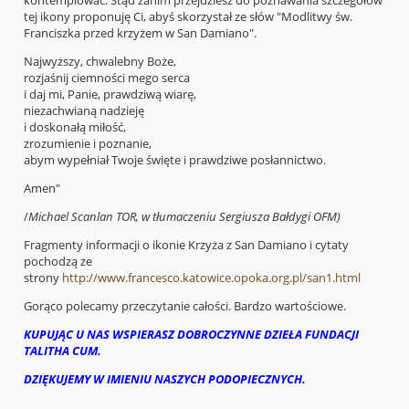
tej ikony proponuję Ci, abyś skorzystał ze słów "Modlitwy św.
Franciszka przed krzyżem w San Damiano".
Najwyższy, chwalebny Boże,
rozjaśnij ciemności mego serca
i daj mi, Panie, prawdziwą wiarę,
niezachwianą nadzieję
i doskonałą miłość,
zrozumienie i poznanie,
abym wypełniał Twoje święte i prawdziwe posłannictwo.
Amen"
/
Michael Scanlan TOR, w tłumaczeniu Sergiusza Bałdygi OFM)
Fragmenty informacji o ikonie Krzyża z San Damiano i cytaty
pochodzą ze
strony
http://www.francesco.katowice.opoka.org.pl/san1.html
Gorąco polecamy przeczytanie całości. Bardzo wartościowe.
KUPUJĄC U NAS WSPIERASZ DOBROCZYNNE DZIEŁA FUNDACJI
TALITHA CUM.
DZIĘKUJEMY W IMIENIU NASZYCH PODOPIECZNYCH.