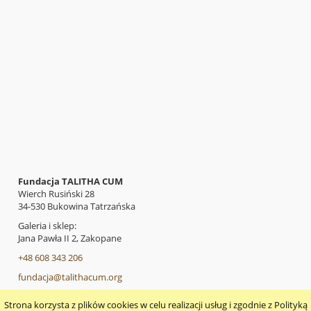
Fundacja TALITHA CUM
Wierch Rusiński 28
34-530 Bukowina Tatrzańska
Galeria i sklep:
Jana Pawła II 2, Zakopane
+48 608 343 206
fundacja@talithacum.org
Strona korzysta z plików cookies w celu realizacji usług i zgodnie z Polityką