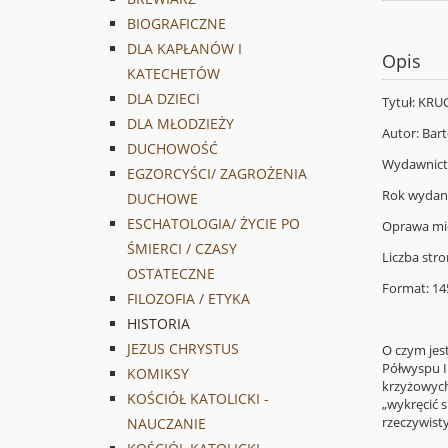
BIOGRAFICZNE
DLA KAPŁANÓW I
Opis
KATECHETÓW
DLA DZIECI
Tytuł: KR
DLA MŁODZIEŻY
Autor: Bart
DUCHOWOŚĆ
Wydawnict
EGZORCYŚCI/ ZAGROŻENIA
Rok wydan
DUCHOWE
ESCHATOLOGIA/ ŻYCIE PO
Oprawa mi
ŚMIERCI / CZASY
Liczba stro
OSTATECZNE
Format: 14
FILOZOFIA / ETYKA
HISTORIA
JEZUS CHRYSTUS
O czym jest
Półwyspu I
KOMIKSY
krzyżowych
KOŚCIÓŁ KATOLICKI -
„wykręcić 
rzeczywist
NAUCZANIE