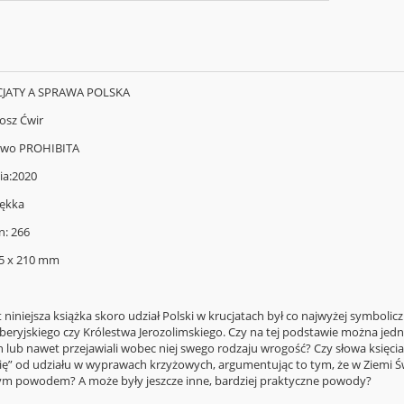
UCJATY A SPRAWA POLSKA
osz Ćwir
wo PROHIBITA
ia:2020
ękka
n: 266
5 x 210 mm
 niniejsza książka skoro udział Polski w krucjatach był co najwyżej symboli
beryjskiego czy Królestwa Jerozolimskiego. Czy na tej podstawie można jedna
 lub nawet przejawiali wobec niej swego rodzaju wrogość? Czy słowa księcia
się” od udziału w wyprawach krzyżowych, argumentując to tym, że w Ziemi Św
ym powodem? A może były jeszcze inne, bardziej praktyczne powody?