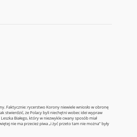
czny. Faktycznie: rycerstwo Korony niewiele wniosło w obronę
k stwierdzić, że Polacy byli niechętni wobec idei wypraw
 Leszka Białego, który w niezwykle cwany sposób miał
iętej nie ma przecież piwa „i żyć przeto tam nie można” były