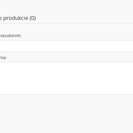
o produkcie (0)
pseudonim:
nia: