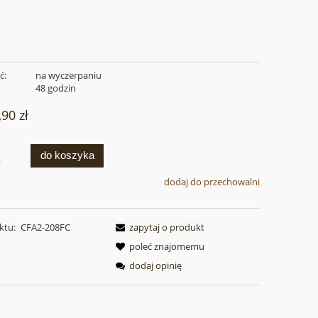
ć:
na wyczerpaniu
:
48 godzin
,90 zł
do koszyka
.
dodaj do przechowalni
ktu:
CFA2-208FC
zapytaj o produkt
poleć znajomemu
dodaj opinię