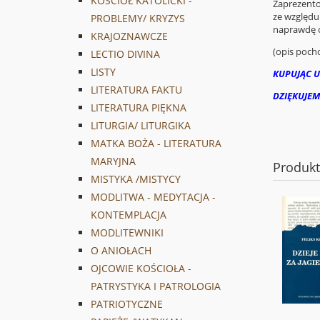
KOŚCIÓŁ KATOLICKI -
Zaprezento
ze względu 
PROBLEMY/ KRYZYS
naprawdę 
KRAJOZNAWCZE
(opis poch
LECTIO DIVINA
LISTY
KUPUJĄC U
LITERATURA FAKTU
DZIĘKUJEM
LITERATURA PIĘKNA
LITURGIA/ LITURGIKA
MATKA BOŻA - LITERATURA
MARYJNA
Produk
MISTYKA /MISTYCY
MODLITWA - MEDYTACJA -
KONTEMPLACJA
MODLITEWNIKI
O ANIOŁACH
OJCOWIE KOŚCIOŁA -
PATRYSTYKA I PATROLOGIA
PATRIOTYCZNE