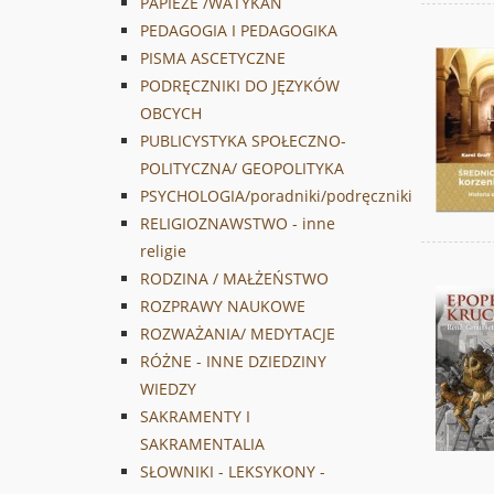
PAPIEŻE /WATYKAN
PEDAGOGIA I PEDAGOGIKA
PISMA ASCETYCZNE
PODRĘCZNIKI DO JĘZYKÓW
OBCYCH
PUBLICYSTYKA SPOŁECZNO-
POLITYCZNA/ GEOPOLITYKA
PSYCHOLOGIA/poradniki/podręczniki
RELIGIOZNAWSTWO - inne
religie
RODZINA / MAŁŻEŃSTWO
ROZPRAWY NAUKOWE
ROZWAŻANIA/ MEDYTACJE
RÓŻNE - INNE DZIEDZINY
WIEDZY
SAKRAMENTY I
SAKRAMENTALIA
SŁOWNIKI - LEKSYKONY -