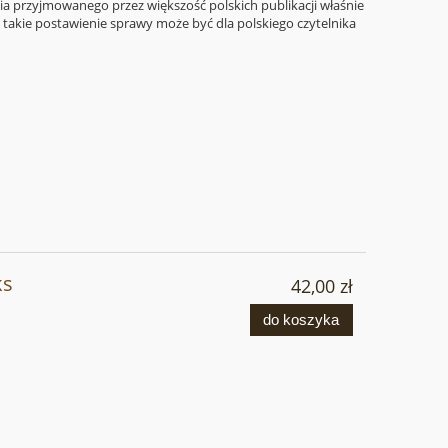
ia przyjmowanego przez większość polskich publikacji właśnie
e takie postawienie sprawy może być dla polskiego czytelnika
ks
42,00 zł
do koszyka