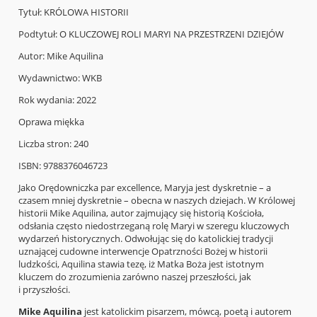
Tytuł: KRÓLOWA HISTORII
Podtytuł: O KLUCZOWEJ ROLI MARYI NA PRZESTRZENI DZIEJÓW
Autor: Mike Aquilina
Wydawnictwo: WKB
Rok wydania: 2022
Oprawa miękka
Liczba stron: 240
ISBN: 9788376046723
Jako Orędowniczka par excellence, Maryja jest dyskretnie – a
czasem mniej dyskretnie – obecna w naszych dziejach. W Królowej
historii Mike Aquilina, autor zajmujący się historią Kościoła,
odsłania często niedostrzeganą rolę Maryi w szeregu kluczowych
wydarzeń historycznych. Odwołując się do katolickiej tradycji
uznającej cudowne interwencje Opatrzności Bożej w historii
ludzkości, Aquilina stawia tezę, iż Matka Boża jest istotnym
kluczem do zrozumienia zarówno naszej przeszłości, jak
i przyszłości.
Mike Aquilina
jest katolickim pisarzem, mówcą, poetą i autorem