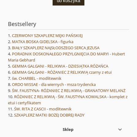
do koszyka
Bestsellery
CZERWONY SZKAPLERZ MĘKI PAŃSKIEJ
MATKA BOSKA GIDELSKA - figurka
BIAŁY SZKAPLERZ NAJSŁODSZEGO SERCA JEZUSA
PORADNIK DOSKONAŁEGO PRZYLGNIĘCIA DO MARYI - Hubert
Maria Gebhard
GEMMA GALGANI - RELIKWIA - DZIESIĄTKA RÓŻAŃCA
GEMMA GALGANI - RÓŻANIEC Z RELIKWIĄ czarny z etui
św. CHARBEL - modlitewnik
ORDO MISSAE - dla wiernych - msza trydencka
ŚW. FAUSTYNA- RÓŻANIEC Z RELIKWIĄ - GRANATOWY MELANŻ
RÓŻANIEC Z RELIKWIĄ - ŚW. FAUSTYNA KOWALSKA - komplet z
etui i certyfikatem
ŚW. RITA Z CASCII - modlitewnik
SZKAPLERZ MATKI BOŻEJ DOBREJ RADY
Sklep