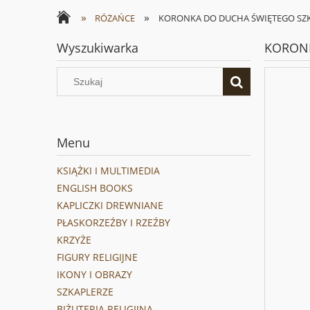
»
»
RÓŻAŃCE
KORONKA DO DUCHA ŚWIĘTEGO SZK
Wyszukiwarka
KORONK
Menu
KSIĄŻKI I MULTIMEDIA
ENGLISH BOOKS
KAPLICZKI DREWNIANE
PŁASKORZEŹBY I RZEŹBY
KRZYŻE
FIGURY RELIGIJNE
IKONY I OBRAZY
SZKAPLERZE
BIŻUTERIA RELIGIJNA