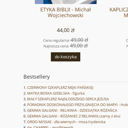
ETYKA BIBLII - Michał
KAPLIC
Wojciechowski
M
44,00 zł
49,00 zł
Cena regularna:
C
49,00 zł
Najniższa cena:
do koszyka
Bestsellery
CZERWONY SZKAPLERZ MĘKI PAŃSKIEJ
MATKA BOSKA GIDELSKA - figurka
BIAŁY SZKAPLERZ NAJSŁODSZEGO SERCA JEZUSA
PORADNIK DOSKONAŁEGO PRZYLGNIĘCIA DO MARYI - Hube
GEMMA GALGANI - RELIKWIA - DZIESIĄTKA RÓŻAŃCA
GEMMA GALGANI - RÓŻANIEC Z RELIKWIĄ czarny z etui
ORDO MISSAE - dla wiernych - msza trydencka
św. CHARBEL - modlitewnik