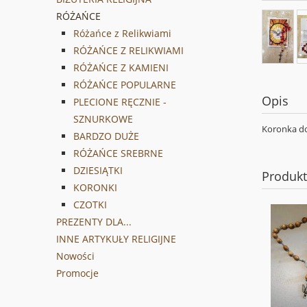
RÓŻAŃCE
Różańce z Relikwiami
RÓŻAŃCE Z RELIKWIAMI
RÓŻAŃCE Z KAMIENI
RÓŻAŃCE POPULARNE
Opis
PLECIONE RĘCZNIE -
SZNURKOWE
Koronka do
BARDZO DUŻE
RÓŻAŃCE SREBRNE
DZIESIĄTKI
Produk
KORONKI
CZOTKI
PREZENTY DLA...
INNE ARTYKUŁY RELIGIJNE
Nowości
Promocje