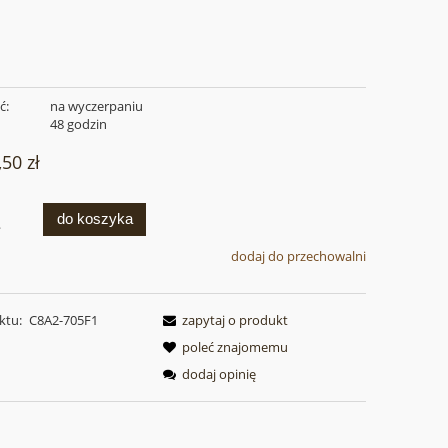
ć:
na wyczerpaniu
:
48 godzin
,50 zł
do koszyka
.
dodaj do przechowalni
ktu:
C8A2-705F1
zapytaj o produkt
poleć znajomemu
dodaj opinię