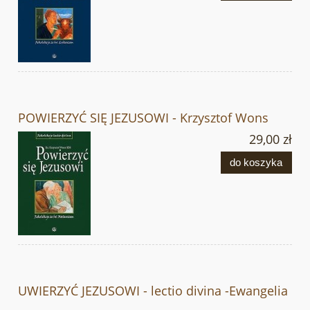
POWIERZYĆ SIĘ JEZUSOWI - Krzysztof Wons
29,00 zł
do koszyka
UWIERZYĆ JEZUSOWI - lectio divina -Ewangelia