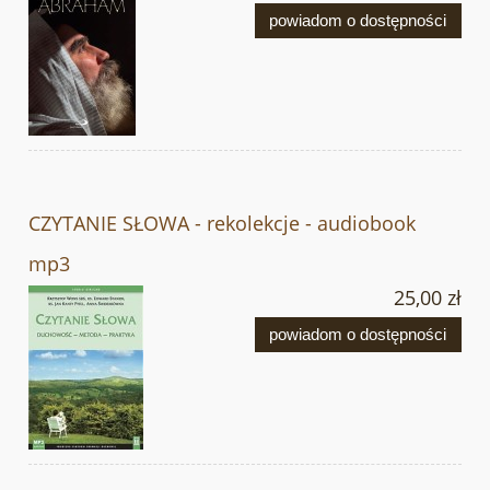
powiadom o dostępności
CZYTANIE SŁOWA - rekolekcje - audiobook
mp3
25,00 zł
powiadom o dostępności