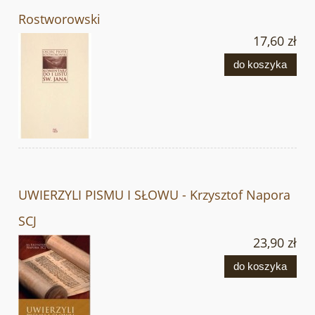
Rostworowski
17,60 zł
do koszyka
UWIERZYLI PISMU I SŁOWU - Krzysztof Napora
SCJ
23,90 zł
do koszyka