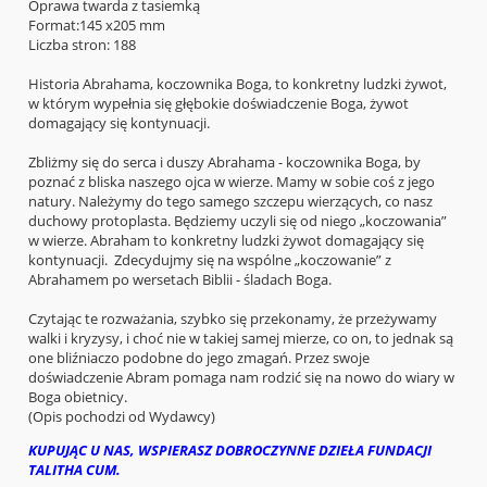
Oprawa twarda z tasiemką
Format:145 x205 mm
Liczba stron: 188
Historia Abrahama, koczownika Boga, to konkretny ludzki żywot,
w którym wypełnia się głębokie doświadczenie Boga, żywot
domagający się kontynuacji.
Zbliżmy się do serca i duszy Abrahama - koczownika Boga, by
poznać z bliska naszego ojca w wierze. Mamy w sobie coś z jego
natury. Należymy do tego samego szczepu wierzących, co nasz
duchowy protoplasta. Będziemy uczyli się od niego „koczowania”
w wierze. Abraham to konkretny ludzki żywot domagający się
kontynuacji. Zdecydujmy się na wspólne „koczowanie” z
Abrahamem po wersetach Biblii - śladach Boga.
Czytając te rozważania, szybko się przekonamy, że przeżywamy
walki i kryzysy, i choć nie w takiej samej mierze, co on, to jednak są
one bliźniaczo podobne do jego zmagań. Przez swoje
doświadczenie Abram pomaga nam rodzić się na nowo do wiary w
Boga obietnicy.
(Opis pochodzi od Wydawcy)
KUPUJĄC U NAS, WSPIERASZ DOBROCZYNNE DZIEŁA FUNDACJI
TALITHA CUM.