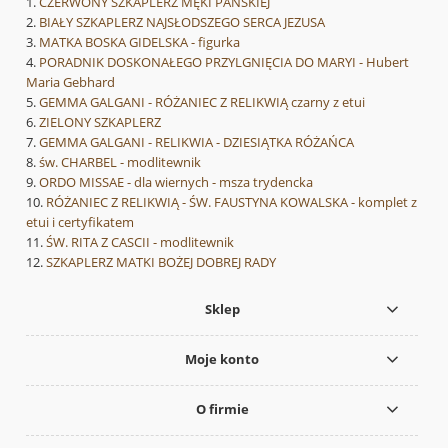
CZERWONY SZKAPLERZ MĘKI PAŃSKIEJ
BIAŁY SZKAPLERZ NAJSŁODSZEGO SERCA JEZUSA
MATKA BOSKA GIDELSKA - figurka
PORADNIK DOSKONAŁEGO PRZYLGNIĘCIA DO MARYI - Hubert
Maria Gebhard
GEMMA GALGANI - RÓŻANIEC Z RELIKWIĄ czarny z etui
ZIELONY SZKAPLERZ
GEMMA GALGANI - RELIKWIA - DZIESIĄTKA RÓŻAŃCA
św. CHARBEL - modlitewnik
ORDO MISSAE - dla wiernych - msza trydencka
RÓŻANIEC Z RELIKWIĄ - ŚW. FAUSTYNA KOWALSKA - komplet z
etui i certyfikatem
ŚW. RITA Z CASCII - modlitewnik
SZKAPLERZ MATKI BOŻEJ DOBREJ RADY
Sklep
Moje konto
O firmie