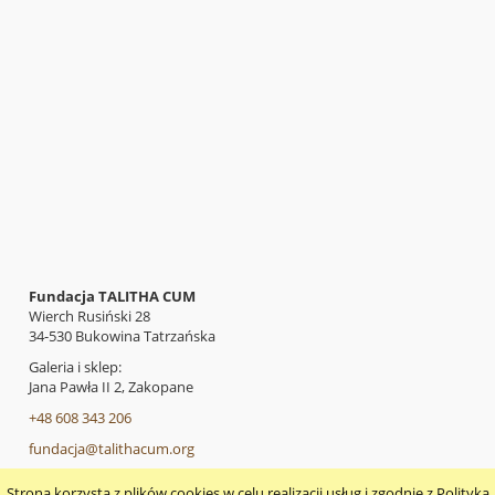
Fundacja TALITHA CUM
Wierch Rusiński 28
34-530 Bukowina Tatrzańska
Galeria i sklep:
Jana Pawła II 2, Zakopane
+48 608 343 206
fundacja@talithacum.org
Strona korzysta z plików cookies w celu realizacji usług i zgodnie z Polityką