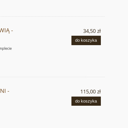
WIĄ -
34,50 zł
do koszyka
mplecie
I -
115,00 zł
do koszyka