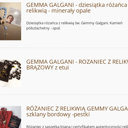
GEMMA GALGANI - dziesiątka różańca
relikwią - minerały opale
Dziesiątka różańca z relikwią św. Gemmy Galgani. Kamień
półszlachetny -
opal.
GEMMA GALGANI - ROZANIEC Z RELI
BRĄZOWY z etui
RÓŻANIEC Z RELIKWIĄ GEMMY GALGAN
szklany bordowy -pestki
Różaniec z saszetką lnianą i certyfikatem autentyczności relik