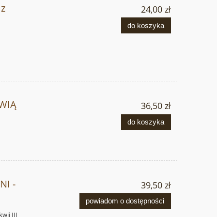
 z
24,00 zł
do koszyka
KWIĄ
36,50 zł
do koszyka
I -
39,50 zł
powiadom o dostępności
wii III