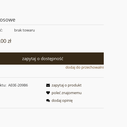
kosowe
ć:
brak towaru
,00 zł
zapytaj o dostępność
dodaj do przechowalni
ktu:
AE0E-209B6
zapytaj o produkt
poleć znajomemu
dodaj opinię