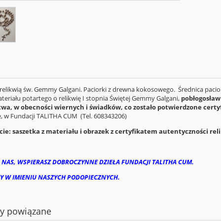
 relikwią św. Gemmy Galgani. Paciorki z drewna kokosowego. Średnica paci
teriału potartego o relikwię I stopnia Świętej Gemmy Galgani,
pobłogosław
wa, w obecności wiernych i świadków, co zostało potwierdzone cert
e, w Fundacji TALITHA CUM (Tel. 608343206)
e: saszetka z materiału i obrazek z certyfikatem autentyczności reli
 NAS, WSPIERASZ DOBROCZYNNE DZIEŁA FUNDACJI TALITHA CUM.
Y W IMIENIU NASZYCH PODOPIECZNYCH.
ty powiązane