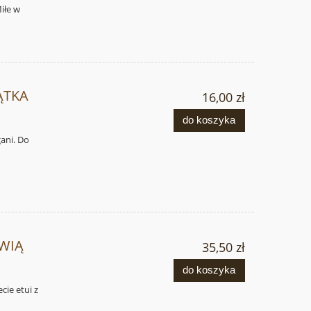
Miłe w
ĄTKA
16,00 zł
do koszyka
gani. Do
KWIĄ
35,50 zł
do koszyka
cie etui z