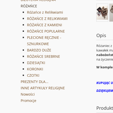
RÓŻAŃCE
Różańce z Relikwiami
RÓŻAŃCE Z RELIKWIAMI
RÓŻAŃCE Z KAMIENI
RÓŻAŃCE POPULARNE
Opis
PLECIONE RĘCZNIE -
SZNURKOWE
Różaniec z
BARDZO DUŻE
kawałek ma
nabożeńst
RÓŻAŃCE SREBRNE
na życzeni
DZIESIĄTKI
W kompleci
KORONKI
CZOTKI
PREZENTY DLA...
KUPUJĄC U
INNE ARTYKUŁY RELIGIJNE
DZIĘKUJEM
Nowości
Promocje
Produk