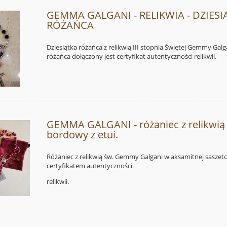
GEMMA GALGANI - RELIKWIA - DZIESI
RÓŻAŃCA
Dziesiątka różańca z relikwią III stopnia Świętej Gemmy Galg
różańca dołączony jest certyfikat autentyczności relikwii.
GEMMA GALGANI - różaniec z relikwią 
bordowy z etui.
Różaniec z relikwią św. Gemmy Galgani w aksamitnej saszetce
certyfikatem autentyczności
relikwii.