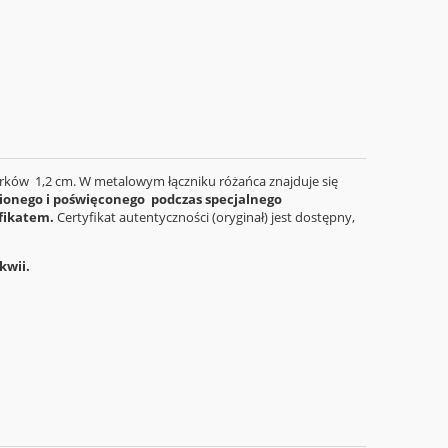
orków 1,2 cm. W metalowym łączniku różańca znajduje się
ionego i poświęconego podczas specjalnego
yfikatem.
Certyfikat autentyczności (oryginał) jest dostępny,
kwii.