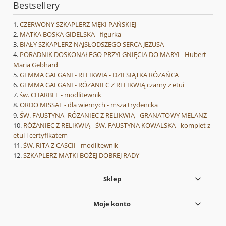
Bestsellery
CZERWONY SZKAPLERZ MĘKI PAŃSKIEJ
MATKA BOSKA GIDELSKA - figurka
BIAŁY SZKAPLERZ NAJSŁODSZEGO SERCA JEZUSA
PORADNIK DOSKONAŁEGO PRZYLGNIĘCIA DO MARYI - Hubert
Maria Gebhard
GEMMA GALGANI - RELIKWIA - DZIESIĄTKA RÓŻAŃCA
GEMMA GALGANI - RÓŻANIEC Z RELIKWIĄ czarny z etui
św. CHARBEL - modlitewnik
ORDO MISSAE - dla wiernych - msza trydencka
ŚW. FAUSTYNA- RÓŻANIEC Z RELIKWIĄ - GRANATOWY MELANŻ
RÓŻANIEC Z RELIKWIĄ - ŚW. FAUSTYNA KOWALSKA - komplet z
etui i certyfikatem
ŚW. RITA Z CASCII - modlitewnik
SZKAPLERZ MATKI BOŻEJ DOBREJ RADY
Sklep
Moje konto