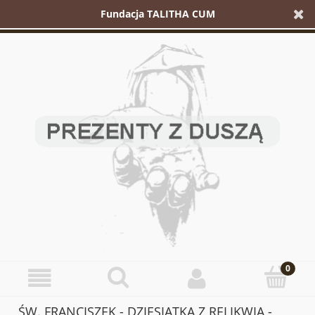
Fundacja TALITHA CUM
ŚW. FRANCISZEK - DZIESIĄTKA Z RELIKWIĄ -