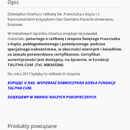
Opis
Dziesiątka różańca z relikwią Św. Franciszka z Asyżu i z
franciszkańskim krzyżykiem San Damiano.Paciorki drewniane,
brązowe.
W metalowym łączniku różańca znajduje się kawałek
materiału,
potartego o relikwię I stopnia Świętego Franciszka
z Asyżu, pobłogosławionego i poświęconego podczas
specjalnego nabożeństwa, w obecności wiernych i świadków,
co zostało potwierdzone certyfikatem. Certyfikat
autentyczności jest dostępny, na życzenie, w Fundacji
TALITHA CUM (Tel. 608343206)
Do roku 2017 byłaby to relikwia III stopnia.
KUPUJĄC U NAS, WSPIERASZ DOBROCZYNNE DZIEŁA FUNDACJI
TALITHA CUM.
DZIĘKUJEMY W IMIENIU NASZYCH PODOPIECZNYCH.
Produkty powiązane