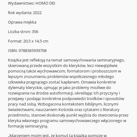
Wydawnictwo: HOMO DEI
Rok wydania: 2022
Oprawa miękka
Liczba stron: 356
Format: 20,5 x 14,5 cm
ISBN: 9788365939708
Książka jest refleksją na temat samowychowania seminaryjnego,
skierowaną przede wszystkim do kleryków, lecz niewątpliwie
pomocną także wychowawcom, formatorom i proboszczom w
lepszym zrozumieniu problemów współczesnego młodego
człowieka pragnącego zostać kapłanem. Omawia konkretne
dylematy kleryckie, ujmując je jako problemy możliwe do
rozwiązania na drodze autoformacji, określając ich przyczyny i
przejawy i podając konkretne podpowiedzi środków i sposobów
pracy nad sobą. Wzbogacona kontekstem biblijnym, licznymi
świadectwami, nauczaniem Kościoła oraz cytatami z literatury
przedmiotu, stanowi doskonały punkt wyjścia do stworzenia przez
kleryka własnego programu samowychowawczego włączonego w
formację seminaryjną.
„Marzeniem moim jest, że komuś ta książka pomoże w