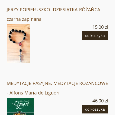
JERZY POPIEŁUSZKO -DZIESIĄTKA-RÓŻAŃCA -
czarna zapinana
15,00 zł
do koszyka
MEDYTACJE PASYJNE. MEDYTACJE RÓŻAŃCOWE
- Alfons Maria de Liguori
46,00 zł
do koszyka