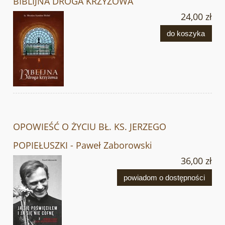
BIBLIJNA DROGA KRZYŻOWA
24,00 zł
do koszyka
OPOWIEŚĆ O ŻYCIU BŁ. KS. JERZEGO
POPIEŁUSZKI - Paweł Zaborowski
36,00 zł
powiadom o dostępności