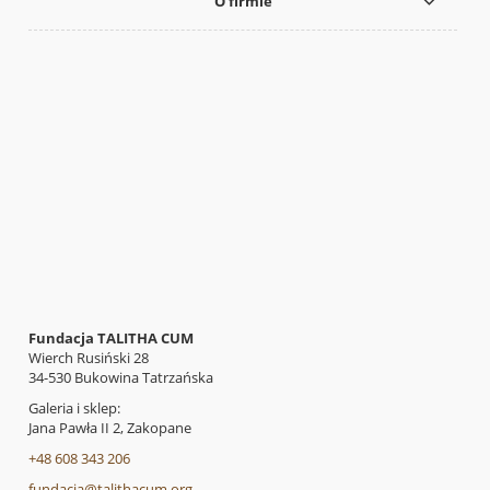
O firmie
Fundacja TALITHA CUM
Wierch Rusiński 28
34-530 Bukowina Tatrzańska
Galeria i sklep:
Jana Pawła II 2, Zakopane
+48 608 343 206
fundacja@talithacum.org