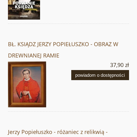
BŁ. KSIĄDZ JERZY POPIEŁUSZKO - OBRAZ W
DREWNIANEJ RAMIE
37,90 zł
powiadom o dostępności
Jerzy Popiełuszko - różaniec z relikwią -