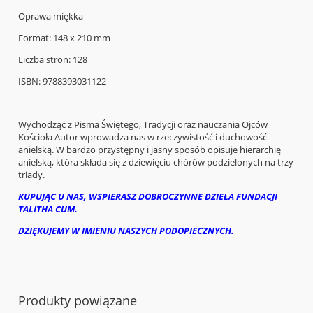
Oprawa miękka
Format: 148 x 210 mm
Liczba stron: 128
ISBN: 9788393031122
Wychodząc z Pisma Świętego, Tradycji oraz nauczania Ojców
Kościoła Autor wprowadza nas w rzeczywistość i duchowość
anielską. W bardzo przystępny i jasny sposób opisuje hierarchię
anielską, która składa się z dziewięciu chórów podzielonych na trzy
triady.
KUPUJĄC U NAS, WSPIERASZ DOBROCZYNNE DZIEŁA FUNDACJI
TALITHA CUM.
DZIĘKUJEMY W IMIENIU NASZYCH PODOPIECZNYCH.
Produkty powiązane