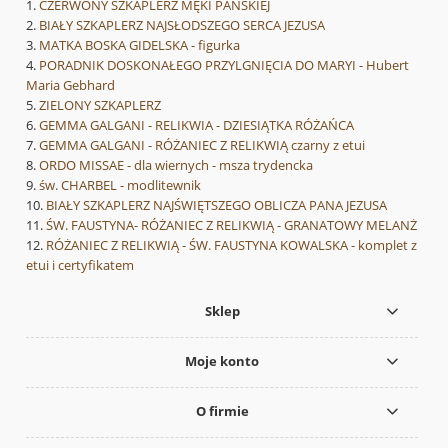
CZERWONY SZKAPLERZ MĘKI PAŃSKIEJ
BIAŁY SZKAPLERZ NAJSŁODSZEGO SERCA JEZUSA
MATKA BOSKA GIDELSKA - figurka
PORADNIK DOSKONAŁEGO PRZYLGNIĘCIA DO MARYI - Hubert
Maria Gebhard
ZIELONY SZKAPLERZ
GEMMA GALGANI - RELIKWIA - DZIESIĄTKA RÓŻAŃCA
GEMMA GALGANI - RÓŻANIEC Z RELIKWIĄ czarny z etui
ORDO MISSAE - dla wiernych - msza trydencka
św. CHARBEL - modlitewnik
BIAŁY SZKAPLERZ NAJŚWIĘTSZEGO OBLICZA PANA JEZUSA
ŚW. FAUSTYNA- RÓŻANIEC Z RELIKWIĄ - GRANATOWY MELANŻ
RÓŻANIEC Z RELIKWIĄ - ŚW. FAUSTYNA KOWALSKA - komplet z
etui i certyfikatem
Sklep
Moje konto
O firmie