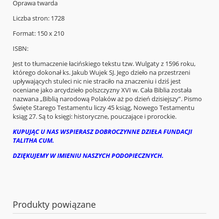
Oprawa twarda
Liczba stron: 1728
Format: 150 x 210
ISBN:
Jest to tłumaczenie łacińskiego tekstu tzw. Wulgaty z 1596 roku,
którego dokonał ks. Jakub Wujek SJ. Jego dzieło na przestrzeni
upływających stuleci nic nie straciło na znaczeniu i dziś jest
oceniane jako arcydzieło polszczyzny XVI w. Cała Biblia została
nazwana „Biblią narodową Polaków aż po dzień dzisiejszy”. Pismo
Święte Starego Testamentu liczy 45 ksiąg, Nowego Testamentu
ksiąg 27. Są to księgi: historyczne, pouczające i prorockie.
KUPUJĄC U NAS WSPIERASZ DOBROCZYNNE DZIEŁA FUNDACJI
TALITHA CUM.
DZIĘKUJEMY W IMIENIU NASZYCH PODOPIECZNYCH.
Produkty powiązane