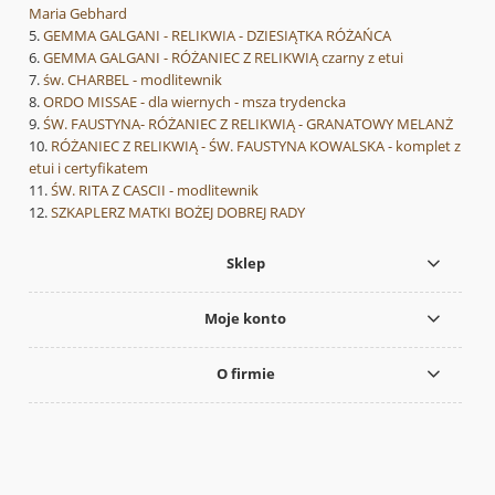
Maria Gebhard
GEMMA GALGANI - RELIKWIA - DZIESIĄTKA RÓŻAŃCA
GEMMA GALGANI - RÓŻANIEC Z RELIKWIĄ czarny z etui
św. CHARBEL - modlitewnik
ORDO MISSAE - dla wiernych - msza trydencka
ŚW. FAUSTYNA- RÓŻANIEC Z RELIKWIĄ - GRANATOWY MELANŻ
RÓŻANIEC Z RELIKWIĄ - ŚW. FAUSTYNA KOWALSKA - komplet z
etui i certyfikatem
ŚW. RITA Z CASCII - modlitewnik
SZKAPLERZ MATKI BOŻEJ DOBREJ RADY
Sklep
Moje konto
O firmie