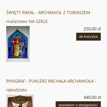
ŚWIĘTY RAFAŁ - ARCHANIOŁ Z TOBIASZEM -
malarstwo NA SZKLE
250,00 zł
do koszyka
RYNGRAF - PUKLERZ MICHAŁA ARCHANIOŁA -
rękodzieło
440,00 zł
powiadom o dostępności