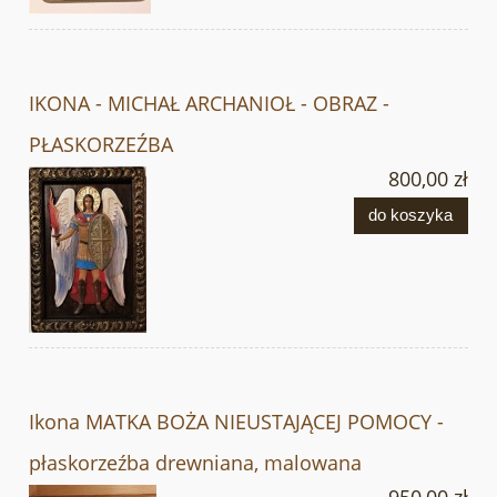
IKONA - MICHAŁ ARCHANIOŁ - OBRAZ -
PŁASKORZEŹBA
800,00 zł
do koszyka
Ikona MATKA BOŻA NIEUSTAJĄCEJ POMOCY -
płaskorzeźba drewniana, malowana
950,00 zł