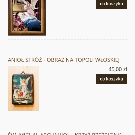
do koszyka
ANIOŁ STRÓŻ - OBRAZ NA TOPOLI WŁOSKIEJ
45,00 zł
do koszyka
ŚW. MICHAŁ ARCHANIOŁ - KRZYŻ RZEŹBIONY