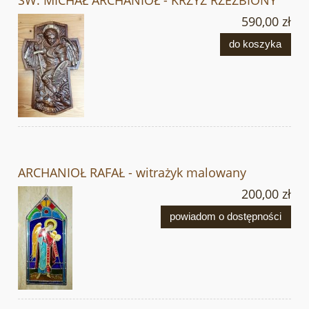
590,00 zł
do koszyka
ARCHANIOŁ RAFAŁ - witrażyk malowany
200,00 zł
powiadom o dostępności