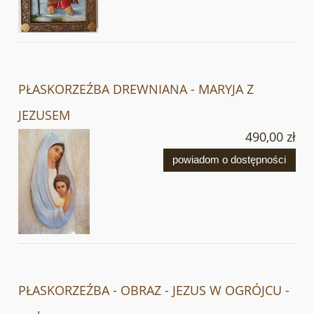
PŁASKORZEŹBA DREWNIANA - MARYJA Z
JEZUSEM
490,00 zł
powiadom o dostępności
PŁASKORZEŹBA - OBRAZ - JEZUS W OGRÓJCU -