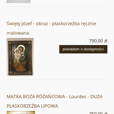
Święty Józef - obraz - płaskorzeźba ręcznie
malowana
790,00 zł
powiadom o dostępności
MATKA BOŻA RÓŻAŃCOWA - Lourdes - DUŻA
PŁASKORZEŹBA LIPOWA
750,00 zł