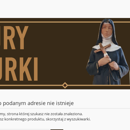
o podanym adresie nie istnieje
y, strona której szukasz nie została znaleziona.
asz konkretnego produktu, skorzystaj z wyszukiwarki.