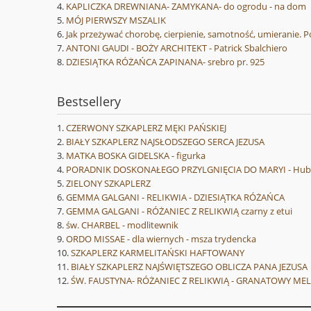
KAPLICZKA DREWNIANA- ZAMYKANA- do ogrodu - na dom
MÓJ PIERWSZY MSZALIK
Jak przeżywać chorobę, cierpienie, samotność, umieranie. P
ANTONI GAUDI - BOŻY ARCHITEKT - Patrick Sbalchiero
DZIESIĄTKA RÓŻAŃCA ZAPINANA- srebro pr. 925
Bestsellery
CZERWONY SZKAPLERZ MĘKI PAŃSKIEJ
BIAŁY SZKAPLERZ NAJSŁODSZEGO SERCA JEZUSA
MATKA BOSKA GIDELSKA - figurka
PORADNIK DOSKONAŁEGO PRZYLGNIĘCIA DO MARYI - Hube
ZIELONY SZKAPLERZ
GEMMA GALGANI - RELIKWIA - DZIESIĄTKA RÓŻAŃCA
GEMMA GALGANI - RÓŻANIEC Z RELIKWIĄ czarny z etui
św. CHARBEL - modlitewnik
ORDO MISSAE - dla wiernych - msza trydencka
SZKAPLERZ KARMELITAŃSKI HAFTOWANY
BIAŁY SZKAPLERZ NAJŚWIĘTSZEGO OBLICZA PANA JEZUSA
ŚW. FAUSTYNA- RÓŻANIEC Z RELIKWIĄ - GRANATOWY ME