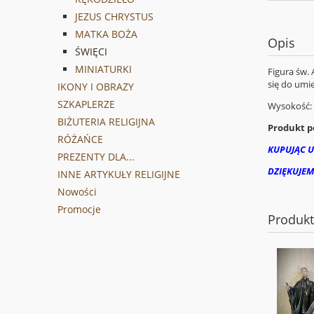
JEZUS CHRYSTUS
MATKA BOŻA
Opis
ŚWIĘCI
MINIATURKI
Figura św.
się do umie
IKONY I OBRAZY
SZKAPLERZE
Wysokość:
BIŻUTERIA RELIGIJNA
Produkt po
RÓŻAŃCE
KUPUJĄC U
PREZENTY DLA...
DZIĘKUJEM
INNE ARTYKUŁY RELIGIJNE
Nowości
Promocje
Produk