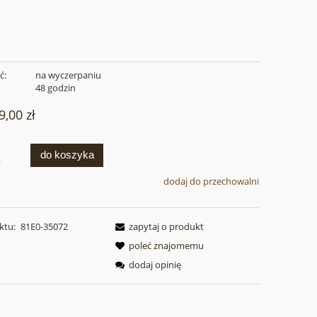
ć:
na wyczerpaniu
:
48 godzin
9,00 zł
do koszyka
.
dodaj do przechowalni
ktu:
81E0-35072
zapytaj o produkt
poleć znajomemu
dodaj opinię