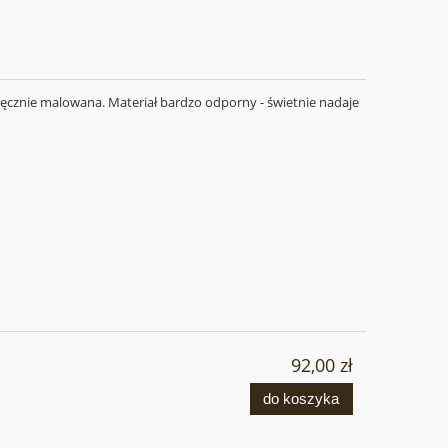
Ręcznie malowana. Materiał bardzo odporny - świetnie nadaje
92,00 zł
do koszyka