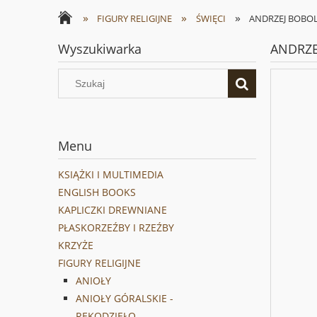
»
»
»
FIGURY RELIGIJNE
ŚWIĘCI
ANDRZEJ BOBOLA
Wyszukiwarka
ANDRZEJ
Menu
KSIĄŻKI I MULTIMEDIA
ENGLISH BOOKS
KAPLICZKI DREWNIANE
PŁASKORZEŹBY I RZEŹBY
KRZYŻE
FIGURY RELIGIJNE
ANIOŁY
ANIOŁY GÓRALSKIE -
RĘKODZIEŁO