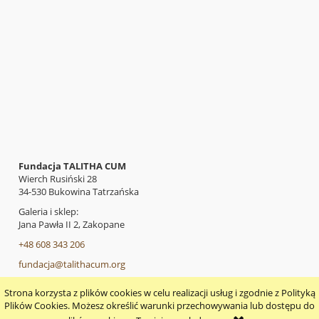
Fundacja TALITHA CUM
Wierch Rusiński 28
34-530 Bukowina Tatrzańska
Galeria i sklep:
Jana Pawła II 2, Zakopane
+48 608 343 206
fundacja@talithacum.org
Strona korzysta z plików cookies w celu realizacji usług i zgodnie z Polityką
pokaż pełną wersję strony
Plików Cookies. Możesz określić warunki przechowywania lub dostępu do