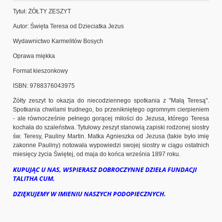
Tytuł: ŻÓŁTY ZESZYT
Autor: Święta Teresa od Dzieciatka Jezus
Wydawnictwo Karmelitów Bosych
Oprawa miękka
Format kieszonkowy
ISBN: 9788376043975
Żółty zeszyt to okazja do niecodziennego spotkania z "Małą Teresą".
Spotkania chwilami trudnego, bo przenikniętego ogromnym cierpieniem
- ale równocześnie pełnego gorącej miłości do Jezusa, którego Teresa
kochała do szaleństwa. Tytułowy zeszyt stanowią zapiski rodzonej siostry
św. Teresy, Pauliny Martin. Matka Agnieszka od Jezusa (takie było imię
zakonne Pauliny) notowała wypowiedzi swojej siostry w ciągu ostatnich
miesięcy życia Świętej, od maja do końca września 1897 roku.
KUPUJĄC U NAS, WSPIERASZ DOBROCZYNNE DZIEŁA FUNDACJI
TALITHA CUM.
DZIĘKUJEMY W IMIENIU NASZYCH PODOPIECZNYCH.