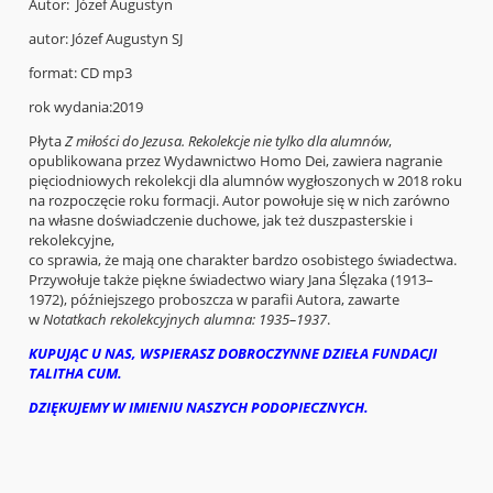
Autor: Józef Augustyn
autor: Józef Augustyn SJ
format: CD mp3
rok wydania:2019
Płyta
Z miłości do Jezusa. Rekolekcje nie tylko dla alumnów
,
opublikowana przez Wydawnictwo Homo Dei, zawiera nagranie
pięciodniowych rekolekcji dla alumnów wygłoszonych w 2018 roku
na rozpoczęcie roku formacji. Autor powołuje się w nich zarówno
na własne doświadczenie duchowe, jak też duszpasterskie i
rekolekcyjne,
co sprawia, że mają one charakter bardzo osobistego świadectwa.
Przywołuje także piękne świadectwo wiary Jana Ślęzaka (1913–
1972), późniejszego proboszcza w parafii Autora, zawarte
w
Notatkach rekolekcyjnych alumna: 1935–1937
.
KUPUJĄC U NAS, WSPIERASZ DOBROCZYNNE DZIEŁA FUNDACJI
TALITHA CUM.
DZIĘKUJEMY W IMIENIU NASZYCH PODOPIECZNYCH.