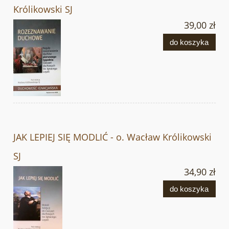
Królikowski SJ
39,00 zł
do koszyka
JAK LEPIEJ SIĘ MODLIĆ - o. Wacław Królikowski
SJ
34,90 zł
do koszyka