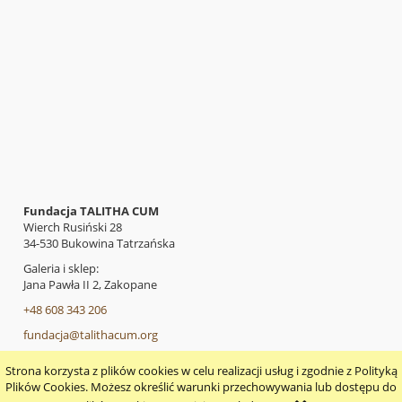
Fundacja TALITHA CUM
Wierch Rusiński 28
34-530 Bukowina Tatrzańska
Galeria i sklep:
Jana Pawła II 2, Zakopane
+48 608 343 206
fundacja@talithacum.org
Strona korzysta z plików cookies w celu realizacji usług i zgodnie z Polityką
pokaż pełną wersję strony
Plików Cookies. Możesz określić warunki przechowywania lub dostępu do