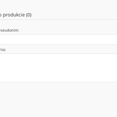
o produkcie (0)
pseudonim:
nia: