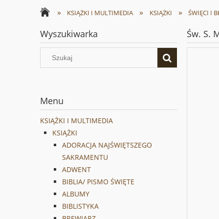
»
»
»
KSIĄŻKI I MULTIMEDIA
KSIĄŻKI
ŚWIĘCI I 
Wyszukiwarka
Św. S. 
Menu
KSIĄŻKI I MULTIMEDIA
KSIĄŻKI
ADORACJA NAJŚWIĘTSZEGO
SAKRAMENTU
ADWENT
BIBLIA/ PISMO ŚWIĘTE
ALBUMY
BIBLISTYKA
BREWIARZ