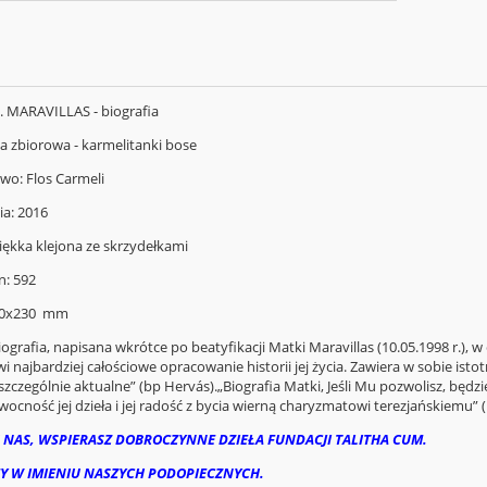
S. MARAVILLAS - biografia
ca zbiorowa - karmelitanki bose
o: Flos Carmeli
a: 2016
ękka klejona ze skrzydełkami
n: 592
50x230 mm
iografia, napisana wkrótce po beatyfikacji Matki Maravillas (10.05.1998 r.)
wi najbardziej całościowe opracowanie historii jej życia. Zawiera w sobie isto
szczególnie aktualne” (bp Hervás).„Biografia Matki, Jeśli Mu pozwolisz, będ
wocność jej dzieła i jej radość z bycia wierną charyzmatowi terezjańskiemu
 NAS, WSPIERASZ DOBROCZYNNE DZIEŁA FUNDACJI TALITHA CUM.
Y W IMIENIU NASZYCH PODOPIECZNYCH.