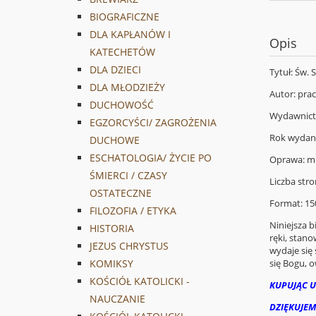
BIOGRAFICZNE
DLA KAPŁANÓW I
Opis
KATECHETÓW
DLA DZIECI
Tytuł: Św. 
DLA MŁODZIEŻY
Autor: pra
DUCHOWOŚĆ
Wydawnictw
EGZORCYŚCI/ ZAGROŻENIA
Rok wydani
DUCHOWE
ESCHATOLOGIA/ ŻYCIE PO
Oprawa: mi
ŚMIERCI / CZASY
Liczba stro
OSTATECZNE
Format: 1
FILOZOFIA / ETYKA
Niniejsza b
HISTORIA
ręki, stano
JEZUS CHRYSTUS
wydaje się 
się Bogu, o
KOMIKSY
KOŚCIÓŁ KATOLICKI -
KUPUJĄC U
NAUCZANIE
DZIĘKUJEM