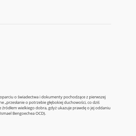
, w oparciu o świadectwa i dokumenty pochodzące z pierwszej
tne „przesłanie o potrzebie głębokiej duchowości, co dziś
zie źródłem wielkiego dobra, gdyż ukazuje prawdę o jej oddaniu
” (Ismael Bengoechea OCD).