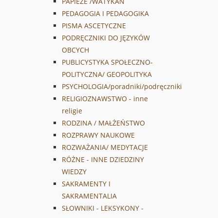
PAPIEŻE /WATYKAN
PEDAGOGIA I PEDAGOGIKA
PISMA ASCETYCZNE
PODRĘCZNIKI DO JĘZYKÓW
OBCYCH
PUBLICYSTYKA SPOŁECZNO-
POLITYCZNA/ GEOPOLITYKA
PSYCHOLOGIA/poradniki/podręczniki
RELIGIOZNAWSTWO - inne
religie
RODZINA / MAŁŻEŃSTWO
ROZPRAWY NAUKOWE
ROZWAŻANIA/ MEDYTACJE
RÓŻNE - INNE DZIEDZINY
WIEDZY
SAKRAMENTY I
SAKRAMENTALIA
SŁOWNIKI - LEKSYKONY -