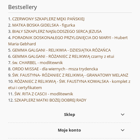
Bestsellery
CZERWONY SZKAPLERZ MĘKI PAŃSKIEJ
MATKA BOSKA GIDELSKA - figurka
BIAŁY SZKAPLERZ NAJSŁODSZEGO SERCA JEZUSA
PORADNIK DOSKONAŁEGO PRZYLGNIĘCIA DO MARYI - Hubert
Maria Gebhard
GEMMA GALGANI - RELIKWIA - DZIESIĄTKA RÓŻAŃCA
GEMMA GALGANI - RÓŻANIEC Z RELIKWIĄ czarny z etui
św. CHARBEL - modlitewnik
ORDO MISSAE - dla wiernych - msza trydencka
ŚW. FAUSTYNA- RÓŻANIEC Z RELIKWIĄ - GRANATOWY MELANŻ
RÓŻANIEC Z RELIKWIĄ - ŚW. FAUSTYNA KOWALSKA - komplet z
etui i certyfikatem
ŚW. RITA Z CASCII - modlitewnik
SZKAPLERZ MATKI BOŻEJ DOBREJ RADY
Sklep
Moje konto