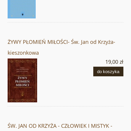
ŻYWY PŁOMIEŃ MIŁOŚCI- Św. Jan od Krzyża-
kieszonkowa
19,00 zł
do koszyka
ŚW. JAN OD KRZYŻA - CZŁOWIEK I MISTYK -