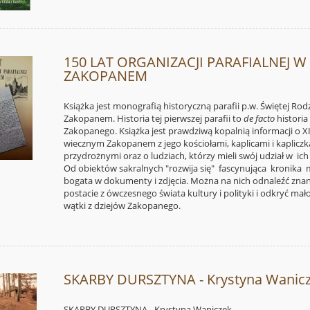
150 LAT ORGANIZACJI PARAFIALNEJ W
ZAKOPANEM
Książka jest monografią historyczną parafii p.w. Świętej Rod
Zakopanem. Historia tej pierwszej parafii to
de facto
historia
Zakopanego. Książka jest prawdziwą kopalnią informacji o XI
wiecznym Zakopanem z jego kościołami, kaplicami i kaplicz
przydrożnymi oraz o ludziach, którzy mieli swój udział w ic
Od obiektów sakralnych "rozwija się" fascynująca kronika m
bogata w dokumenty i zdjęcia. Można na nich odnaleźć zna
postacie z ówczesnego świata kultury i polityki i odkryć mał
wątki z dziejów Zakopanego.
SKARBY DURSZTYNA - Krystyna Wanic
SKARBY DURSZTYNA - Krystyna Waniczek