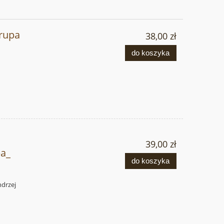
rupa
38,00 zł
do koszyka
39,00 zł
a_
do koszyka
drzej