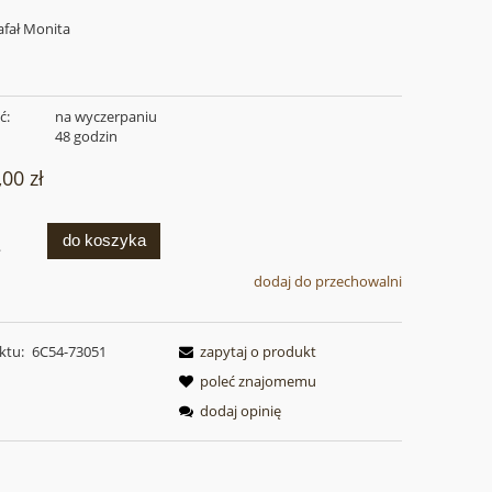
fał Monita
a
ć:
na wyczerpaniu
:
48 godzin
,00 zł
do koszyka
.
dodaj do przechowalni
ktu:
6C54-73051
zapytaj o produkt
poleć znajomemu
dodaj opinię