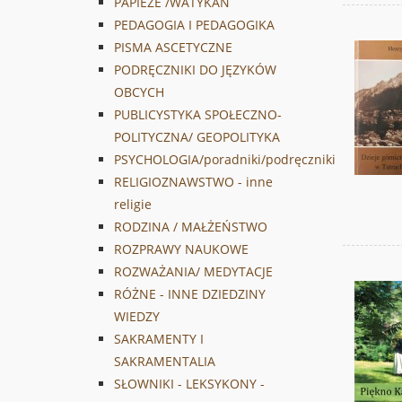
PAPIEŻE /WATYKAN
PEDAGOGIA I PEDAGOGIKA
PISMA ASCETYCZNE
PODRĘCZNIKI DO JĘZYKÓW
OBCYCH
PUBLICYSTYKA SPOŁECZNO-
POLITYCZNA/ GEOPOLITYKA
PSYCHOLOGIA/poradniki/podręczniki
RELIGIOZNAWSTWO - inne
religie
RODZINA / MAŁŻEŃSTWO
ROZPRAWY NAUKOWE
ROZWAŻANIA/ MEDYTACJE
RÓŻNE - INNE DZIEDZINY
WIEDZY
SAKRAMENTY I
SAKRAMENTALIA
SŁOWNIKI - LEKSYKONY -