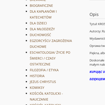
BIOGRAFICZNE
DLA KAPŁANÓW I
Opis
KATECHETÓW
DLA DZIECI
Tytuł: KR
DLA MŁODZIEŻY
Autorzy: R
DUCHOWOŚĆ
Wydawnict
EGZORCYŚCI/ ZAGROŻENIA
Oprawa tw
DUCHOWE
ESCHATOLOGIA/ ŻYCIE PO
Piękna, al
ŚMIERCI / CZASY
Doskonałe z
OSTATECZNE
małym nakł
FILOZOFIA / ETYKA
KUPUJĄC U
HISTORIA
DZIĘKUJEM
JEZUS CHRYSTUS
KOMIKSY
KOŚCIÓŁ KATOLICKI -
NAUCZANIE