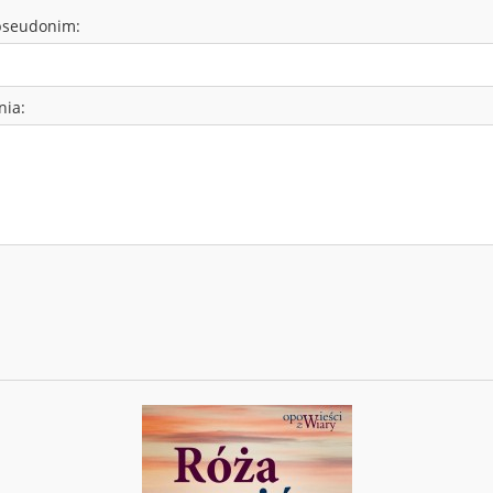
pseudonim:
nia: