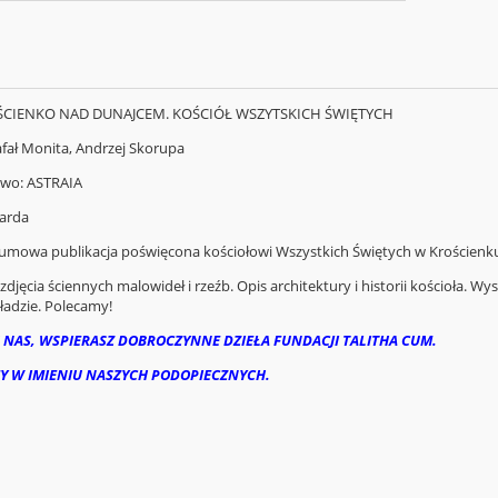
OŚCIENKO NAD DUNAJCEM. KOŚCIÓŁ WSZYTSKICH ŚWIĘTYCH
afał Monita, Andrzej Skorupa
wo: ASTRAIA
arda
bumowa publikacja poświęcona kościołowi Wszystkich Świętych w Krościen
djęcia ściennych malowideł i rzeźb. Opis architektury i historii kościoła. 
adzie. Polecamy!
 NAS, WSPIERASZ DOBROCZYNNE DZIEŁA FUNDACJI TALITHA CUM.
Y W IMIENIU NASZYCH PODOPIECZNYCH.