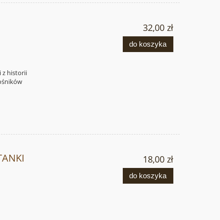
32,00 zł
do koszyka
z historii
łośników
TANKI
18,00 zł
do koszyka