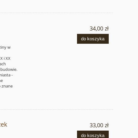
34,00 zł
do koszyka
ziny w
X i XX
kach
h budowie.
iasta -
ne
o znane
zek
33,00 zł
do koszyka