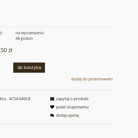
Y
ć:
na wyczerpaniu
:
48 godzin
,50 zł
do koszyka
.
dodaj do przechowalni
ktu:
4C54-649C8
zapytaj o produkt
poleć znajomemu
dodaj opinię