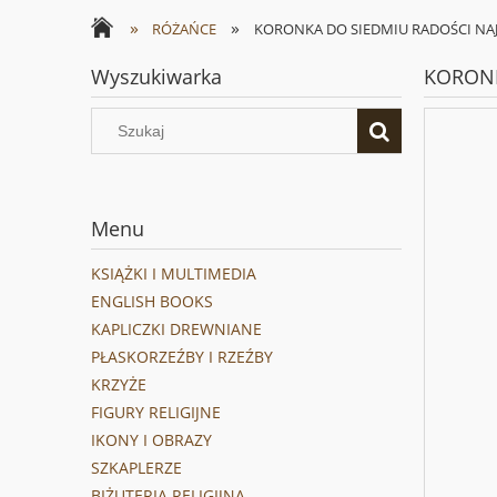
»
»
RÓŻAŃCE
KORONKA DO SIEDMIU RADOŚCI NAJ
Wyszukiwarka
KORONK
Menu
KSIĄŻKI I MULTIMEDIA
ENGLISH BOOKS
KAPLICZKI DREWNIANE
PŁASKORZEŹBY I RZEŹBY
KRZYŻE
FIGURY RELIGIJNE
IKONY I OBRAZY
SZKAPLERZE
BIŻUTERIA RELIGIJNA