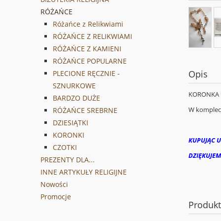
RÓŻAŃCE
Różańce z Relikwiami
RÓŻAŃCE Z RELIKWIAMI
RÓŻAŃCE Z KAMIENI
RÓŻAŃCE POPULARNE
Opis
PLECIONE RĘCZNIE -
SZNURKOWE
KORONKA D
BARDZO DUŻE
W komplecie
RÓŻAŃCE SREBRNE
DZIESIĄTKI
KORONKI
KUPUJĄC U
CZOTKI
DZIĘKUJEM
PREZENTY DLA...
INNE ARTYKUŁY RELIGIJNE
Nowości
Promocje
Produk