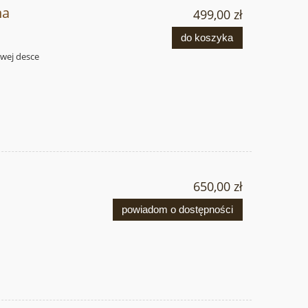
na
499,00 zł
do koszyka
owej desce
650,00 zł
powiadom o dostępności