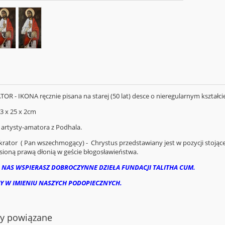
R - IKONA ręcznie pisana na starej (50 lat) desce o nieregularnym kształci
3 x 25 x 2cm
 artysty-amatora z Podhala.
krator ( Pan wszechmogący) - Chrystus przedstawiany jest w pozycji stojące
esioną prawą dłonią w geście błogosławieństwa.
 NAS WSPIERASZ DOBROCZYNNE DZIEŁA FUNDACJI TALITHA CUM.
Y W IMIENIU NASZYCH PODOPIECZNYCH.
ty powiązane