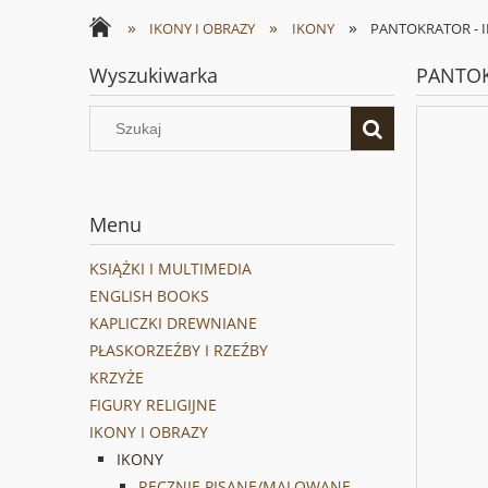
»
»
»
IKONY I OBRAZY
IKONY
PANTOKRATOR - IK
Wyszukiwarka
PANTOKR
Menu
KSIĄŻKI I MULTIMEDIA
ENGLISH BOOKS
KAPLICZKI DREWNIANE
PŁASKORZEŹBY I RZEŹBY
KRZYŻE
FIGURY RELIGIJNE
IKONY I OBRAZY
IKONY
RĘCZNIE PISANE/MALOWANE