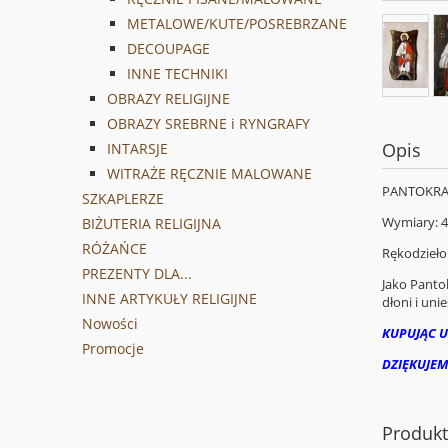
METALOWE/KUTE/POSREBRZANE
DECOUPAGE
INNE TECHNIKI
OBRAZY RELIGIJNE
OBRAZY SREBRNE i RYNGRAFY
Opis
INTARSJE
WITRAŻE RĘCZNIE MALOWANE
PANTOKRATO
SZKAPLERZE
Wymiary: 4
BIŻUTERIA RELIGIJNA
RÓŻAŃCE
Rękodzieło
PREZENTY DLA...
Jako Panto
INNE ARTYKUŁY RELIGIJNE
dłoni i uni
Nowości
KUPUJĄC U
Promocje
DZIĘKUJEM
Produk