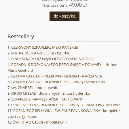
49,00 zł
Najniższa cena:
do koszyka
Bestsellery
CZERWONY SZKAPLERZ MĘKI PAŃSKIEJ
MATKA BOSKA GIDELSKA - figurka
BIAŁY SZKAPLERZ NAJSŁODSZEGO SERCA JEZUSA
PORADNIK DOSKONAŁEGO PRZYLGNIĘCIA DO MARYI - Hubert
Maria Gebhard
GEMMA GALGANI - RELIKWIA - DZIESIĄTKA RÓŻAŃCA
GEMMA GALGANI - RÓŻANIEC Z RELIKWIĄ czarny z etui
św. CHARBEL - modlitewnik
ORDO MISSAE - dla wiernych - msza trydencka
SZKAPLERZ KARMELITAŃSKI HAFTOWANY
ŚW. FAUSTYNA- RÓŻANIEC Z RELIKWIĄ - GRANATOWY MELANŻ
RÓŻANIEC Z RELIKWIĄ - ŚW. FAUSTYNA KOWALSKA - komplet z
etui i certyfikatem
ŚW. RITA Z CASCII - modlitewnik