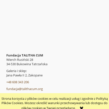
Fundacja TALITHA CUM
Wierch Rusiński 28
34-530 Bukowina Tatrzańska
Galeria i sklep:
Jana Pawła II 2, Zakopane
+48 608 343 206
fundacja@talithacum.org
Strona korzysta z plików cookies w celu realizacji usług i zgodnie z Polityką
pokaż pełną wersję strony
Plików Cookies. Możesz określić warunki przechowywania lub dostępu do
plików cookies w Twojej przeglądarce.