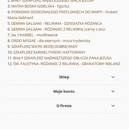
BIAŁY SZKAPLERZ NAJSŁODSZEGO SERCA JEZUSA
MATKA BOSKA GIDELSKA - figurka
PORADNIK DOSKONAŁEGO PRZYLGNIĘCIA DO MARYI - Hubert
Maria Gebhard
GEMMA GALGANI - RELIKWIA - DZIESIĄTKA RÓŻAŃCA
GEMMA GALGANI - RÓŻANIEC Z RELIKWIĄ czarny z etui
św. CHARBEL - modlitewnik
ORDO MISSAE - dla wiernych - msza trydencka
SZKAPLERZ MATKI BOŻEJ DOBREJ RADY
SZKAPLERZ KARMELITAŃSKI HAFTOWANY
BIAŁY SZKAPLERZ NAJŚWIĘTSZEGO OBLICZA PANA JEZUSA
ŚW. FAUSTYNA- RÓŻANIEC Z RELIKWIĄ - GRANATOWY MELANŻ
Sklep
Moje konto
O firmie