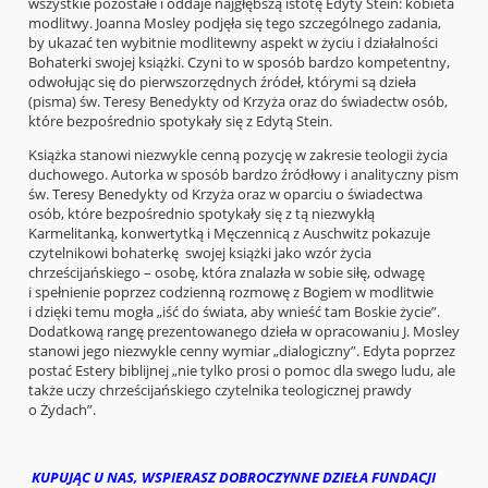
wszystkie pozostałe i oddaje najgłębszą istotę Edyty Stein: kobieta
modlitwy. Joanna Mosley podjęła się tego szczególnego zadania,
by ukazać ten wybitnie modlitewny aspekt w życiu i działalności
Bohaterki swojej książki. Czyni to w sposób bardzo kompetentny,
odwołując się do pierwszorzędnych źródeł, którymi są dzieła
(pisma) św. Teresy Benedykty od Krzyża oraz do świadectw osób,
które bezpośrednio spotykały się z Edytą Stein.
Książka stanowi niezwykle cenną pozycję w zakresie teologii życia
duchowego. Autorka w sposób bardzo źródłowy i analityczny pism
św. Teresy Benedykty od Krzyża oraz w oparciu o świadectwa
osób, które bezpośrednio spotykały się z tą niezwykłą
Karmelitanką, konwertytką i Męczennicą z Auschwitz pokazuje
czytelnikowi bohaterkę swojej książki jako wzór życia
chrześcijańskiego – osobę, która znalazła w sobie siłę, odwagę
i spełnienie poprzez codzienną rozmowę z Bogiem w modlitwie
i dzięki temu mogła „iść do świata, aby wnieść tam Boskie życie”.
Dodatkową rangę prezentowanego dzieła w opracowaniu J. Mosley
stanowi jego niezwykle cenny wymiar „dialogiczny”. Edyta poprzez
postać Estery biblijnej „nie tylko prosi o pomoc dla swego ludu, ale
także uczy chrześcijańskiego czytelnika teologicznej prawdy
o Żydach”.
KUPUJĄC U NAS, WSPIERASZ DOBROCZYNNE DZIEŁA FUNDACJI