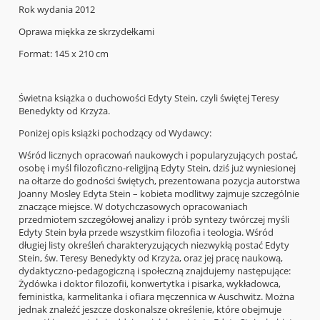
Rok wydania 2012
Oprawa miękka ze skrzydełkami
Format: 145 x 210 cm
Świetna książka o duchowości Edyty Stein, czyli świętej Teresy
Benedykty od Krzyża.
Poniżej opis książki pochodzący od Wydawcy:
Wśród licznych opracowań naukowych i popularyzujących postać,
osobę i myśl filozoficzno-religijną Edyty Stein, dziś już wyniesionej
na ołtarze do godności świętych, prezentowana pozycja autorstwa
Joanny Mosley Edyta Stein – kobieta modlitwy zajmuje szczególnie
znaczące miejsce. W dotychczasowych opracowaniach
przedmiotem szczegółowej analizy i prób syntezy twórczej myśli
Edyty Stein była przede wszystkim filozofia i teologia. Wśród
długiej listy określeń charakteryzujących niezwykłą postać Edyty
Stein, św. Teresy Benedykty od Krzyża, oraz jej pracę naukową,
dydaktyczno-pedagogiczną i społeczną znajdujemy następujące:
Żydówka i doktor filozofii, konwertytka i pisarka, wykładowca,
feministka, karmelitanka i ofiara męczennica w Auschwitz. Można
jednak znaleźć jeszcze doskonalsze określenie, które obejmuje