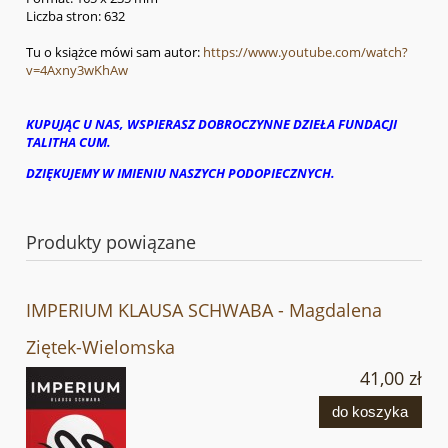
Liczba stron: 632
Tu o książce mówi sam autor:
https://www.youtube.com/watch?
v=4Axny3wKhAw
KUPUJĄC U NAS, WSPIERASZ DOBROCZYNNE DZIEŁA FUNDACJI
TALITHA CUM.
DZIĘKUJEMY W IMIENIU NASZYCH PODOPIECZNYCH.
Produkty powiązane
IMPERIUM KLAUSA SCHWABA - Magdalena
Ziętek-Wielomska
41,00 zł
do koszyka