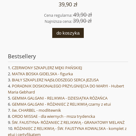
39,90 zł
49,90 zł
Cena regularna:
39,90 zł
Najniższa cena:
do koszyka
Bestsellery
CZERWONY SZKAPLERZ MĘKI PAŃSKIEJ
MATKA BOSKA GIDELSKA - figurka
BIAŁY SZKAPLERZ NAJSŁODSZEGO SERCA JEZUSA
PORADNIK DOSKONAŁEGO PRZYLGNIĘCIA DO MARYI - Hubert
Maria Gebhard
GEMMA GALGANI - RELIKWIA - DZIESIĄTKA RÓŻAŃCA
GEMMA GALGANI - RÓŻANIEC Z RELIKWIĄ czarny z etui
św. CHARBEL - modlitewnik
ORDO MISSAE - dla wiernych - msza trydencka
ŚW. FAUSTYNA- RÓŻANIEC Z RELIKWIĄ - GRANATOWY MELANŻ
RÓŻANIEC Z RELIKWIĄ - ŚW. FAUSTYNA KOWALSKA - komplet z
etui i certyfikatem