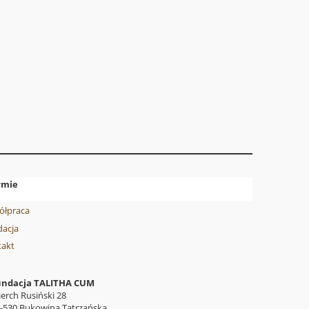
rmie
ółpraca
acja
takt
undacja TALITHA CUM
erch Rusiński 28
-530 Bukowina Tatrzańska