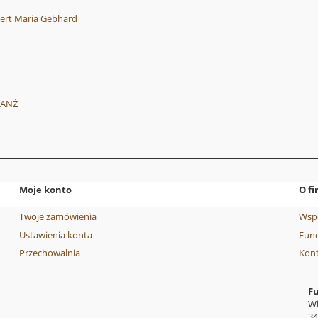
rt Maria Gebhard
LANŻ
Moje konto
O fi
Twoje zamówienia
Wsp
Ustawienia konta
Fund
Przechowalnia
Kon
F
Wi
34