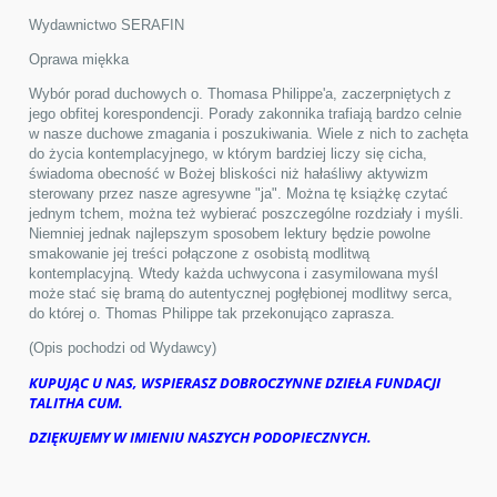
Wydawnictwo SERAFIN
Oprawa miękka
Wybór porad duchowych o. Thomasa Philippe'a, zaczerpniętych z
jego obfitej korespondencji. Porady zakonnika trafiają bardzo celnie
w nasze duchowe zmagania i poszukiwania. Wiele z nich to zachęta
do życia kontemplacyjnego, w którym bardziej liczy się cicha,
świadoma obecność w Bożej bliskości niż hałaśliwy aktywizm
sterowany przez nasze agresywne "ja". Można tę książkę czytać
jednym tchem, można też wybierać poszczególne rozdziały i myśli.
Niemniej jednak najlepszym sposobem lektury będzie powolne
smakowanie jej treści połączone z osobistą modlitwą
kontemplacyjną. Wtedy każda uchwycona i zasymilowana myśl
może stać się bramą do autentycznej pogłębionej modlitwy serca,
do której o. Thomas Philippe tak przekonująco zaprasza.
(Opis pochodzi od Wydawcy)
KUPUJĄC U NAS, WSPIERASZ DOBROCZYNNE DZIEŁA FUNDACJI
TALITHA CUM.
DZIĘKUJEMY W IMIENIU NASZYCH PODOPIECZNYCH.