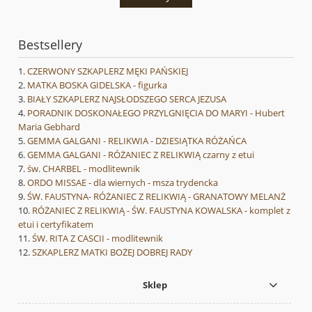
Bestsellery
CZERWONY SZKAPLERZ MĘKI PAŃSKIEJ
MATKA BOSKA GIDELSKA - figurka
BIAŁY SZKAPLERZ NAJSŁODSZEGO SERCA JEZUSA
PORADNIK DOSKONAŁEGO PRZYLGNIĘCIA DO MARYI - Hubert
Maria Gebhard
GEMMA GALGANI - RELIKWIA - DZIESIĄTKA RÓŻAŃCA
GEMMA GALGANI - RÓŻANIEC Z RELIKWIĄ czarny z etui
św. CHARBEL - modlitewnik
ORDO MISSAE - dla wiernych - msza trydencka
ŚW. FAUSTYNA- RÓŻANIEC Z RELIKWIĄ - GRANATOWY MELANŻ
RÓŻANIEC Z RELIKWIĄ - ŚW. FAUSTYNA KOWALSKA - komplet z
etui i certyfikatem
ŚW. RITA Z CASCII - modlitewnik
SZKAPLERZ MATKI BOŻEJ DOBREJ RADY
Sklep