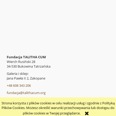
Fundacja TALITHA CUM
Wierch Rusiński 28
34-530 Bukowina Tatrzańska
Galeria i sklep:
Jana Pawła II 2, Zakopane
+48 608 343 206
fundacja@talithacum.org
Strona korzysta z plików cookies w celu realizacji usług i zgodnie z Polityką
pokaż pełną wersję strony
Plików Cookies. Możesz określić warunki przechowywania lub dostępu do
plików cookies w Twojej przeglądarce.
Sklep internetowy Shoper.pl