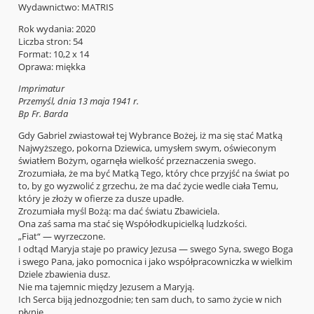
Wydawnictwo: MATRIS
Rok wydania: 2020
Liczba stron: 54
Format: 10,2 x 14
Oprawa: miękka
Imprimatur
Przemyśl, dnia 13 maja 1941 r.
Bp Fr. Barda
Gdy Gabriel zwiastował tej Wybrance Bożej, iż ma się stać Matką
Najwyższego, pokorna Dziewica, umysłem swym, oświeconym
światłem Bożym, ogarnęła wielkość przeznaczenia swego.
Zrozumiała, że ma być Matką Tego, który chce przyjść na świat po
to, by go wyzwolić z grzechu, że ma dać życie wedle ciała Temu,
który je złoży w ofierze za dusze upadłe.
Zrozumiała myśl Bożą: ma dać światu Zbawiciela.
Ona zaś sama ma stać się Współodkupicielką ludzkości.
„Fiat“ — wyrzeczone.
I odtąd Maryja staje po prawicy Jezusa — swego Syna, swego Boga
i swego Pana, jako pomocnica i jako współpracowniczka w wielkim
Dziele zbawienia dusz.
Nie ma tajemnic między Jezusem a Maryją.
Ich Serca biją jednozgodnie; ten sam duch, to samo życie w nich
płynie.