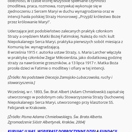
obecności, w czasie której wszystkie spełniane czynności
(modlitwa, praca, rozmowa, rozrywka) wykonuje się w
zjednoczeniu z Sercem Maryi w duchu wynagrodzenia oraz w
intencji hasła polskiej Straży Honorowej: „Przyjdź królestwo Boże
przez królowanie Maryi”.
Uderzające jest podobieństwo zalecanych praktyk członkom
Straży a orędziem Matki Bożej Fatimskiej. Należą do nich: kult
Niepokalanego Serca Maryi, praktyka pierwszych sobót miesiąca z
Komunią św. wynagradzającą.
8 września 1915 r. autorka ustaw Straży, s. Maria Larcher włączyła
w praktykę członków Zegar Miłosierdzia, jako dodatkową godzinę
straży za nawrócenie grzeszników, a 13 lipca 1917 r. Matka Boża
prosiła dzieci w Fatimie o modlitwy i ofiary w tej intencji.
[Źródło: Na podstawie Diecezja Zamojsko-Lubaczowska, ruchy i
stowarzyszenia.]
Wcześniej, w r. 1893, Św. Brat Albert (Adam Chmielowski) zapisał się
utworzonego w podobnym celu Stowarzyszenia Straży Duchownej
Niepokalanego Serca Maryi, utworzonego przy klasztorze SS.
Felicjanek w Krakowie.
[Źródło: Pisma Adama Chmielowskiego, Św. Brata Alberta.
Zgromadzenie Sióstr Albertynek, Kraków, 2004]
KUPUJĄC U NAS, WSPIERASZ DOBROCZYNNE DZIEŁA FUNDACJI