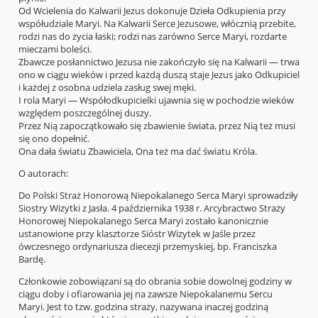
Od Wcielenia do Kalwarii Jezus dokonuje Dzieła Odkupienia przy
współudziale Maryi. Na Kalwarii Serce Jezusowe, włócznią przebite,
rodzi nas do życia łaski; rodzi nas zarówno Serce Maryi, rozdarte
mieczami boleści.
Zbawcze posłannictwo Jezusa nie zakończyło się na Kalwarii — trwa
ono w ciągu wieków i przed każdą duszą staje Jezus jako Odkupiciel
i każdej z osobna udziela zasług swej męki.
I rola Maryi — Współodkupicielki ujawnia się w pochodzie wieków
względem poszczególnej duszy.
Przez Nią zapoczątkowało się zbawienie świata, przez Nią też musi
się ono dopełnić.
Ona dała światu Zbawiciela, Ona też ma dać światu Króla.
O autorach:
Do Polski Straż Honorową Niepokalanego Serca Maryi sprowadziły
Siostry Wizytki z Jasła. 4 października 1938 r. Arcybractwo Straży
Honorowej Niepokalanego Serca Maryi zostało kanonicznie
ustanowione przy klasztorze Sióstr Wizytek w Jaśle przez
ówczesnego ordynariusza diecezji przemyskiej, bp. Franciszka
Bardę.
Członkowie zobowiązani są do obrania sobie dowolnej godziny w
ciągu doby i ofiarowania jej na zawsze Niepokalanemu Sercu
Maryi. Jest to tzw. godzina straży, nazywana inaczej godziną