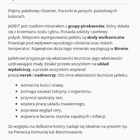
Piękny jadeitowy różaniec. Paciorki w jasnych, pastelowych
kolorach.
JADEIT jest rzadkim minerałem z
grupy piroksenów
, który składa
się z krzemianu sodu i glinu. Posiada szklisty i perłowy
połysk. Miejscem występowania jadeitu są
skały wulkaniczne
.
Powstaje pod wpływem wysokiego ciśnienia oraz niskich
temperatur. Największe złoża tego minerału występują w
Birmie
.
Jadeitowi przypisuje się właściwości lecznicze. Jego właściwości
uzdrawiające miały działać przede wszystkim na
układ
wydalniczy,
a przede wszystkim wspierać
pracę
nerek
i
nadnerczy
. Oto inne właściwości lecznicze jadeitu:
wzmacnia kości i stawy,
pomaga usuwać toksyny z organizmu,
przynosi spokojny sen,
wspiera pracę układu trawiennego,
poprawia wygląd cery,
wspiera w leczeniu stanów zapalnych i infekcji.
Ze względu na delikatne kolory nadaje się idealnie na prezent np.
na Pierwszą Komunię lub Bierzmowanie.