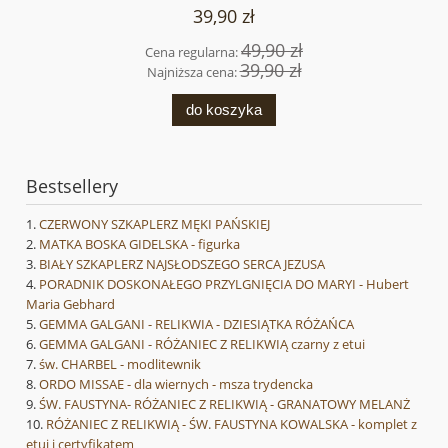
39,90 zł
49,90 zł
Cena regularna:
39,90 zł
Najniższa cena:
do koszyka
Bestsellery
CZERWONY SZKAPLERZ MĘKI PAŃSKIEJ
MATKA BOSKA GIDELSKA - figurka
BIAŁY SZKAPLERZ NAJSŁODSZEGO SERCA JEZUSA
PORADNIK DOSKONAŁEGO PRZYLGNIĘCIA DO MARYI - Hubert
Maria Gebhard
GEMMA GALGANI - RELIKWIA - DZIESIĄTKA RÓŻAŃCA
GEMMA GALGANI - RÓŻANIEC Z RELIKWIĄ czarny z etui
św. CHARBEL - modlitewnik
ORDO MISSAE - dla wiernych - msza trydencka
ŚW. FAUSTYNA- RÓŻANIEC Z RELIKWIĄ - GRANATOWY MELANŻ
RÓŻANIEC Z RELIKWIĄ - ŚW. FAUSTYNA KOWALSKA - komplet z
etui i certyfikatem